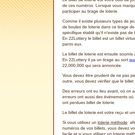
de ces numéros. Lorsque vous marqu
participer au tirage de loterie.
Comme il existe plusieurs types de je
de boules de loterie dans ce tirage de
spécifique établit qu'il n'existe pas de l
En 22Lottery le billet est un billet vi
parmi eux.
Le billet de loterie est ensuite soumis
En 22Lottery il ya un tirage au sort
quo
22,000,000 qui sera annoncée.
Vous devez être prudent de ne pas per
outre, vous devez vérifier que le billet
Des erreurs ont eu lieu avant, où on ap
erreurs ont aussi des événements où l'o
ont perdues billet de loterie.
Le billet de loterie est votre reçu et 
Si vous utilisez un
loterie méthode
afi
numéros de vos billets, vous devez vo
facile et si vous utilisez un loterie mé