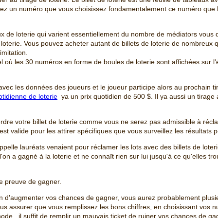
ez un numéro que vous choisissez fondamentalement ce numéro que l
ux de loterie qui varient essentiellement du nombre de médiators vous 
 loterie. Vous pouvez acheter autant de billets de loterie de nombreux 
imitation.
rtuel où les 30 numéros en forme de boules de loterie sont affichées sur l
 avec les données des joueurs et le joueur participe alors au prochain ti
tidienne de loterie
ya un prix quotidien de 500 $. Il ya aussi un tirag
dre votre billet de loterie comme vous ne serez pas admissible à réc
 est valide pour les attirer spécifiques que vous surveillez les résultats p
pelle lauréats venaient pour réclamer les lots avec des billets de loterie
n a gagné à la loterie et ne connaît rien sur lui jusqu'à ce qu'elles tr
une preuve de gagner.
n d'augmenter vos chances de gagner, vous aurez probablement plusieu
us assurer que vous remplissez les bons chiffres, en choisissant vos n
thode , il suffit de remplir un mauvais ticket de ruiner vos chances de ga