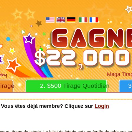
Mega Tira
irage
2. $500
Tirage Quotidien
3
Vous êtes déjà membre? Cliquez sur
Login
ouer au tirage de loterie. Le billet de loterie est une feuille de tableaux 