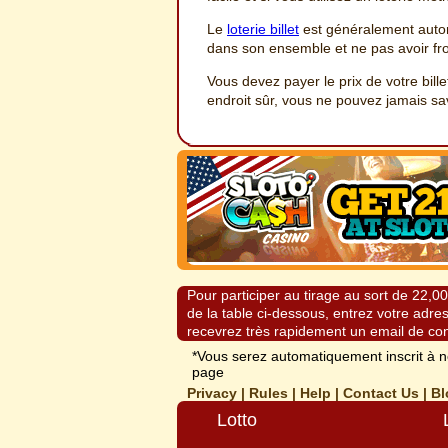
Le
loterie billet
est généralement automa
dans son ensemble et ne pas avoir froi
Vous devez payer le prix de votre bille
endroit sûr, vous ne pouvez jamais sa
Pour participer au tirage au sort de 22,
de la table ci-dessous, entrez votre adre
recevrez très rapidement un email de co
*Vous serez automatiquement inscrit à n
page
Privacy
|
Rules
|
Help
|
Contact Us
|
Bl
Lotto