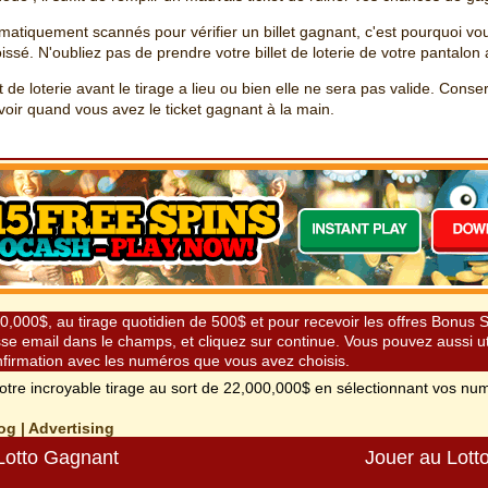
tiquement scannés pour vérifier un billet gagnant, c'est pourquoi vou
ssé. N'oubliez pas de prendre votre billet de loterie de votre pantalon 
t de loterie avant le tirage a lieu ou bien elle ne sera pas valide. Conser
voir quand vous avez le ticket gagnant à la main.
000,000$, au tirage quotidien de 500$ et pour recevoir les offres Bonus
sse email dans le champs, et cliquez sur continue. Vous pouvez aussi ut
nfirmation avec les numéros que vous avez choisis.
otre incroyable tirage au sort de 22,000,000$ en sélectionnant vos num
og
|
Advertising
Lotto Gagnant
Jouer au Lotto