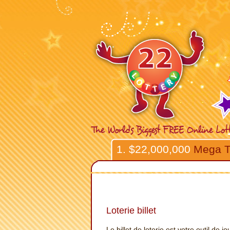
1. $22,000,000
Mega T
Loterie billet
Le billet de loterie est votre outil de j