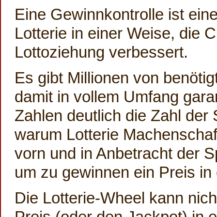
Eine Gewinnkontrolle ist ei
Lotterie in einer Weise, die
Lottoziehung verbessert.
Es gibt Millionen von benöti
damit in vollem Umfang garan
Zahlen deutlich die Zahl der 
warum Lotterie Machenschafte
vorn und in Anbetracht der Sp
um zu gewinnen ein Preis in d
Die Lotterie-Wheel kann nich
Preis (oder den Jackpot) in e