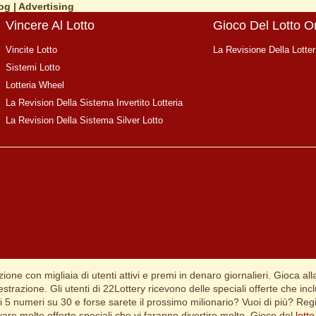
og
|
Advertising
Vincere Al Lotto
Gioco Del Lotto O
Vincite Lotto
La Revisione Della Lotter
Sistemi Lotto
Lotteria Wheel
La Revision Della Sistema Invertito Lotteria
La Revision Della Sistema Silver Lotto
ione con migliaia di utenti attivi e premi in denaro giornalieri. Gioca alla
strazione. Gli utenti di 22Lottery ricevono delle speciali offerte che in
 di 5 numeri su 30 e forse sarete il prossimo milionario? Vuoi di più? Re
rovare molte offerte speciali che vi faranno divertire molto. Gioco del
lotto