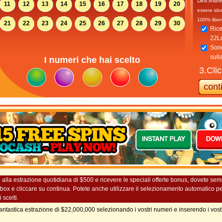
Devi inseri
11
12
13
14
15
16
17
18
19
20
essere ido
100% liber
21
22
23
24
25
26
27
28
29
30
Rice
22Lo
Sono
sull
I numeri che hai scelto
3.Cli
 alla estrazione quotidiana di $500 e ricevere le speciali offerte bonus, dovete se
nel box e cliccare su continua. Potete anche utilizzare il selezionamento automatico p
 scelti.
antastica estrazione di $22,000,000 selezionando i vostri numeri e inserendo i vostr