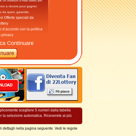
re un indirizzo e-mail valido per
neo a vincere.pour gagner.
o da spam, garantito.
vi Offerte speciali da
ttery
 d’accordo con la politica
a privacy
cca Continuare
mplicemente scegliere 5 numeri dalla tabella
er la selezione automatica. Riceverete al più
i dettagli nella pagina seguente. Vedi le regole