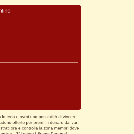
nline
 lotteria e avrai una possibilità di vincere
cludono offerte per premi in denaro dai vari
gistrati ora e controlla la zona membri dove
online - 22Lottery ! Buona Fortuna!