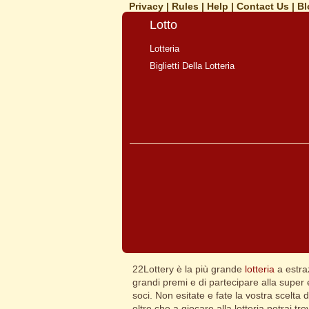
Privacy
|
Rules
|
Help
|
Contact Us
|
Bl
Lotto
Lotteria
Biglietti Della Lotteria
22Lottery è la più grande
lotteria
a estraz
grandi premi e di partecipare alla super e
soci. Non esitate e fate la vostra scelta
oltre che a giocare alla lotteria potrai t