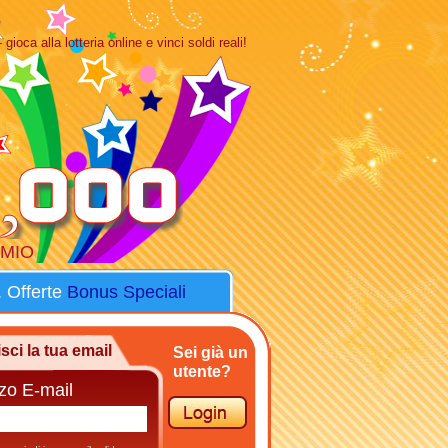
gioca alla lotteria online e vinci soldi reali!
MIO
. Offerte
Bonus Speciali
isci la tua email
Sei già un
utente?
zzo E-mail