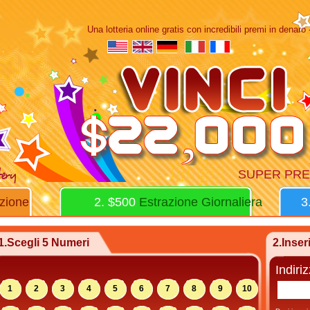
Una lotteria online gratis con incredibili premi in denaro - 
SUPER PRE
zione
2. $500
Estrazione Giornaliera
3
1.Scegli 5 Numeri
2.Inser
Indiri
1
2
3
4
5
6
7
8
9
10